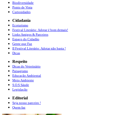
Biodiversidade
Ponto de Vista
Curiosidades
Cidadania
Ecoturismo
Festival Literário: Adotar é bom demais!
Links Amigos & Parceiros
Espaço do Cidadão
Gente que Faz
II Festival Literário: Adotar não basta !
Dicas
Respeito
Dicas do Veterinário
Paisagismo
Educação Ambiental
Meio Ambiente
S.O.S Sáude
Legislação
Editorial
Seja nosso parceiro !
Quem faz