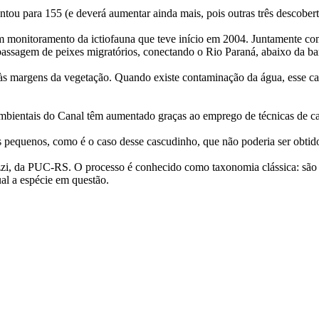
tou para 155 (e deverá aumentar ainda mais, pois outras três descober
um monitoramento da ictiofauna que teve início em 2004. Juntamente 
a passagem de peixes migratórios, conectando o Rio Paraná, abaixo da ba
às margens da vegetação. Quando existe contaminação da água, esse cas
mbientais do Canal têm aumentado graças ao emprego de técnicas de cap
xes pequenos, como é o caso desse cascudinho, que não poderia ser obt
Pezzi, da PUC-RS. O processo é conhecido como taxonomia clássica: são
al a espécie em questão.