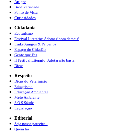
Artigos
Biodiversidade
Ponto de Vista
Curiosidades
Cidadania
Ecoturismo
Festival Literário: Adotar é bom demais!
Links Amigos & Parceiros
Espaço do Cidadão
Gente que Faz
II Festival Literário: Adotar não basta !
Dicas
Respeito
Dicas do Veterinário
Paisagismo
Educação Ambiental
Meio Ambiente
S.O.S Sáude
Legislação
Editorial
Seja nosso parceiro !
Quem faz