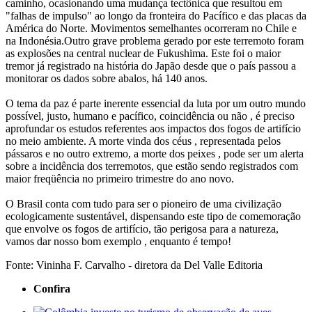
caminho, ocasionando uma mudança tectônica que resultou em
"falhas de impulso" ao longo da fronteira do Pacífico e das placas da
América do Norte. Movimentos semelhantes ocorreram no Chile e
na Indonésia.Outro grave problema gerado por este terremoto foram
as explosões na central nuclear de Fukushima. Este foi o maior
tremor já registrado na história do Japão desde que o país passou a
monitorar os dados sobre abalos, há 140 anos.
O tema da paz é parte inerente essencial da luta por um outro mundo
possível, justo, humano e pacífico, coincidência ou não , é preciso
aprofundar os estudos referentes aos impactos dos fogos de artifício
no meio ambiente. A morte vinda dos céus , representada pelos
pássaros e no outro extremo, a morte dos peixes , pode ser um alerta
sobre a incidência dos terremotos, que estão sendo registrados com
maior freqüência no primeiro trimestre do ano novo.
O Brasil conta com tudo para ser o pioneiro de uma civilização
ecologicamente sustentável, dispensando este tipo de comemoração
que envolve os fogos de artifício, tão perigosa para a natureza,
vamos dar nosso bom exemplo , enquanto é tempo!
Fonte: Vininha F. Carvalho - diretora da Del Valle Editoria
Confira