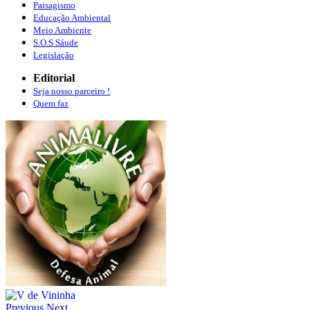
Paisagismo
Educação Ambiental
Meio Ambiente
S.O.S Sáude
Legislação
Editorial
Seja nosso parceiro !
Quem faz
Previous
Next