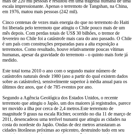
mais de 220 mil pessoas e resultou em uma tragédia humana de uma
escala impressionante. Apenas o terremoto de Tangshan, na China,
em 1976, matou mais pessoas (242 mil).
Cinco centenas de vezes mais energia do que no terremoto do Haiti
foi liberada pelo terremoto que atingiu o Chile pouco mais de um
mês depois. Com perdas totais de US$ 30 bilhões, o tremor de
fevereiro no Chile foi a catástrofe mais cara do ano passado. O Chile
é um país com construções preparadas para a alta exposição a
terremotos. Como resultado, houve relativamente poucas vítimas
humanas, apesar da gravidade do terremoto - o quinto mais forte já
medido.
Este total torna 2010 o ano com o segundo maior número de
catástrofes naturais desde 1980 (ano a partir do qual existem dados
sobre as catástrofes), sensivelmente superior à média anual para os
últimos dez anos, que é de 785 eventos por ano.
Segundo a Agência Geológica dos Estados Unidos, o recente
terremoto que atingiu o Japão, um dos maiores já registrados, parece
ter movido a ilha por cerca de 2,4 metros.Este terremoto de
magnitude 9 graus na escala Richter, ocorrido no dia 11 de março de
2011, desencadeou uma terrível tsunami que atingiu as cidades na
costa do nordeste do Japão. Ondas de dez metros arrastaram as
cidades litorâneas próximas ao epicentro, destruindo tudo em seu