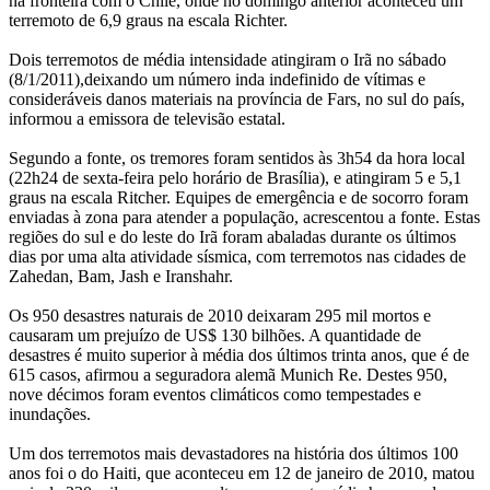
na fronteira com o Chile, onde no domingo anterior aconteceu um
terremoto de 6,9 graus na escala Richter.
Dois terremotos de média intensidade atingiram o Irã no sábado
(8/1/2011),deixando um número inda indefinido de vítimas e
consideráveis danos materiais na província de Fars, no sul do país,
informou a emissora de televisão estatal.
Segundo a fonte, os tremores foram sentidos às 3h54 da hora local
(22h24 de sexta-feira pelo horário de Brasília), e atingiram 5 e 5,1
graus na escala Ritcher. Equipes de emergência e de socorro foram
enviadas à zona para atender a população, acrescentou a fonte. Estas
regiões do sul e do leste do Irã foram abaladas durante os últimos
dias por uma alta atividade sísmica, com terremotos nas cidades de
Zahedan, Bam, Jash e Iranshahr.
Os 950 desastres naturais de 2010 deixaram 295 mil mortos e
causaram um prejuízo de US$ 130 bilhões. A quantidade de
desastres é muito superior à média dos últimos trinta anos, que é de
615 casos, afirmou a seguradora alemã Munich Re. Destes 950,
nove décimos foram eventos climáticos como tempestades e
inundações.
Um dos terremotos mais devastadores na história dos últimos 100
anos foi o do Haiti, que aconteceu em 12 de janeiro de 2010, matou