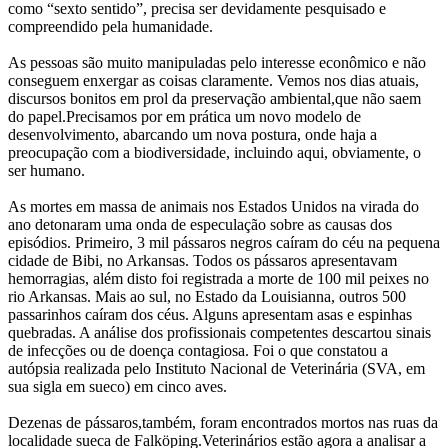
como “sexto sentido”, precisa ser devidamente pesquisado e
compreendido pela humanidade.
As pessoas são muito manipuladas pelo interesse econômico e não
conseguem enxergar as coisas claramente. Vemos nos dias atuais,
discursos bonitos em prol da preservação ambiental,que não saem
do papel.Precisamos por em prática um novo modelo de
desenvolvimento, abarcando um nova postura, onde haja a
preocupação com a biodiversidade, incluindo aqui, obviamente, o
ser humano.
As mortes em massa de animais nos Estados Unidos na virada do
ano detonaram uma onda de especulação sobre as causas dos
episódios. Primeiro, 3 mil pássaros negros caíram do céu na pequena
cidade de Bibi, no Arkansas. Todos os pássaros apresentavam
hemorragias, além disto foi registrada a morte de 100 mil peixes no
rio Arkansas. Mais ao sul, no Estado da Louisianna, outros 500
passarinhos caíram dos céus. Alguns apresentam asas e espinhas
quebradas. A análise dos profissionais competentes descartou sinais
de infecções ou de doença contagiosa. Foi o que constatou a
autópsia realizada pelo Instituto Nacional de Veterinária (SVA, em
sua sigla em sueco) em cinco aves.
Dezenas de pássaros,também, foram encontrados mortos nas ruas da
localidade sueca de Falköping.Veterinários estão agora a analisar a