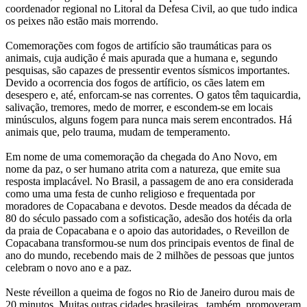
coordenador regional no Litoral da Defesa Civil, ao que tudo indica
os peixes não estão mais morrendo.
Comemorações com fogos de artifício são traumáticas para os
animais, cuja audição é mais apurada que a humana e, segundo
pesquisas, são capazes de pressentir eventos sísmicos importantes.
Devido a ocorrencia dos fogos de artíficio, os cães latem em
desespero e, até, enforcam-se nas correntes. O gatos têm taquicardia,
salivação, tremores, medo de morrer, e escondem-se em locais
minúsculos, alguns fogem para nunca mais serem encontrados. Há
animais que, pelo trauma, mudam de temperamento.
Em nome de uma comemoração da chegada do Ano Novo, em
nome da paz, o ser humano atrita com a natureza, que emite sua
resposta implacável. No Brasil, a passagem de ano era considerada
como uma uma festa de cunho religioso e frequentada por
moradores de Copacabana e devotos. Desde meados da década de
80 do século passado com a sofisticação, adesão dos hotéis da orla
da praia de Copacabana e o apoio das autoridades, o Reveillon de
Copacabana transformou-se num dos principais eventos de final de
ano do mundo, recebendo mais de 2 milhões de pessoas que juntos
celebram o novo ano e a paz.
Neste réveillon a queima de fogos no Rio de Janeiro durou mais de
20 minutos. Muitas outras cidades brasileiras , também, promoveram