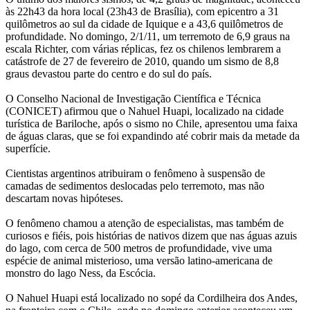
às 22h43 da hora local (23h43 de Brasília), com epicentro a 31
quilômetros ao sul da cidade de Iquique e a 43,6 quilômetros de
profundidade. No domingo, 2/1/11, um terremoto de 6,9 graus na
escala Richter, com várias réplicas, fez os chilenos lembrarem a
catástrofe de 27 de fevereiro de 2010, quando um sismo de 8,8
graus devastou parte do centro e do sul do país.
O Conselho Nacional de Investigação Científica e Técnica
(CONICET) afirmou que o Nahuel Huapi, localizado na cidade
turística de Bariloche, após o sismo no Chile, apresentou uma faixa
de águas claras, que se foi expandindo até cobrir mais da metade da
superfície.
Cientistas argentinos atribuiram o fenômeno à suspensão de
camadas de sedimentos deslocadas pelo terremoto, mas não
descartam novas hipóteses.
O fenômeno chamou a atenção de especialistas, mas também de
curiosos e fiéis, pois histórias de nativos dizem que nas águas azuis
do lago, com cerca de 500 metros de profundidade, vive uma
espécie de animal misterioso, uma versão latino-americana de
monstro do lago Ness, da Escócia.
O Nahuel Huapi está localizado no sopé da Cordilheira dos Andes,