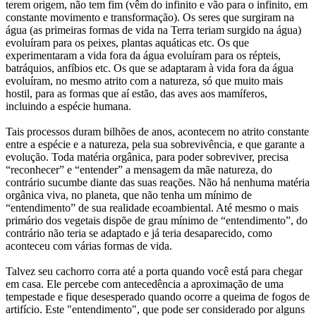
terem origem, não tem fim (vêm do infinito e vão para o infinito, em
constante movimento e transformação). Os seres que surgiram na
água (as primeiras formas de vida na Terra teriam surgido na água)
evoluíram para os peixes, plantas aquáticas etc. Os que
experimentaram a vida fora da água evoluíram para os répteis,
batráquios, anfíbios etc. Os que se adaptaram à vida fora da água
evoluíram, no mesmo atrito com a natureza, só que muito mais
hostil, para as formas que aí estão, das aves aos mamíferos,
incluindo a espécie humana.
Tais processos duram bilhões de anos, acontecem no atrito constante
entre a espécie e a natureza, pela sua sobrevivência, e que garante a
evolução. Toda matéria orgânica, para poder sobreviver, precisa
“reconhecer” e “entender” a mensagem da mãe natureza, do
contrário sucumbe diante das suas reações. Não há nenhuma matéria
orgânica viva, no planeta, que não tenha um mínimo de
“entendimento” de sua realidade ecoambiental. Até mesmo o mais
primário dos vegetais dispõe de grau mínimo de “entendimento”, do
contrário não teria se adaptado e já teria desaparecido, como
aconteceu com várias formas de vida.
Talvez seu cachorro corra até a porta quando você está para chegar
em casa. Ele percebe com antecedência a aproximação de uma
tempestade e fique desesperado quando ocorre a queima de fogos de
artifício. Este "entendimento", que pode ser considerado por alguns