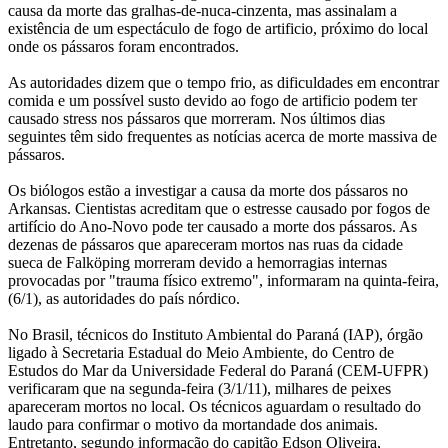
causa da morte das gralhas-de-nuca-cinzenta, mas assinalam a
existência de um espectáculo de fogo de artificio, próximo do local
onde os pássaros foram encontrados.
As autoridades dizem que o tempo frio, as dificuldades em encontrar
comida e um possível susto devido ao fogo de artificio podem ter
causado stress nos pássaros que morreram. Nos últimos dias
seguintes têm sido frequentes as notícias acerca de morte massiva de
pássaros.
Os biólogos estão a investigar a causa da morte dos pássaros no
Arkansas. Cientistas acreditam que o estresse causado por fogos de
artifício do Ano-Novo pode ter causado a morte dos pássaros. As
dezenas de pássaros que apareceram mortos nas ruas da cidade
sueca de Falköping morreram devido a hemorragias internas
provocadas por "trauma físico extremo", informaram na quinta-feira,
(6/1), as autoridades do país nórdico.
No Brasil, técnicos do Instituto Ambiental do Paraná (IAP), órgão
ligado à Secretaria Estadual do Meio Ambiente, do Centro de
Estudos do Mar da Universidade Federal do Paraná (CEM-UFPR)
verificaram que na segunda-feira (3/1/11), milhares de peixes
apareceram mortos no local. Os técnicos aguardam o resultado do
laudo para confirmar o motivo da mortandade dos animais.
Entretanto, segundo informação do capitão Edson Oliveira,