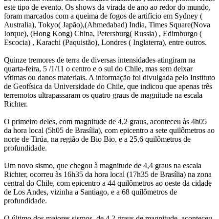
este tipo de evento. Os shows da virada de ano ao redor do mundo,
foram marcados com a queima de fogos de artifício em Sydney (
Australia), Tokyo( Japão),(Ahmedabad) India, Times Square(Nova
Iorque), (Hong Kong) China, Petersburg( Russia) , Edimburgo (
Escocia) , Karachi (Paquistão), Londres ( Inglaterra), entre outros.
Quinze tremores de terra de diversas intensidades atingiram na
quarta-feira, 5 /1/11 o centro e o sul do Chile, mas sem deixar
vítimas ou danos materiais. A informação foi divulgada pelo Instituto
de Geofísica da Universidade do Chile, que indicou que apenas três
terremotos ultrapassaram os quatro graus de magnitude na escala
Richter.
O primeiro deles, com magnitude de 4,2 graus, aconteceu às 4h05
da hora local (5h05 de Brasília), com epicentro a sete quilômetros ao
norte de Tirúa, na região de Bio Bio, e a 25,6 quilômetros de
profundidade.
Um novo sismo, que chegou à magnitude de 4,4 graus na escala
Richter, ocorreu às 16h35 da hora local (17h35 de Brasília) na zona
central do Chile, com epicentro a 44 quilômetros ao oeste da cidade
de Los Andes, vizinha a Santiago, e a 68 quilômetros de
profundidade.
O último dos maiores sismos, de 4,2 graus de magnitude, aconteceu