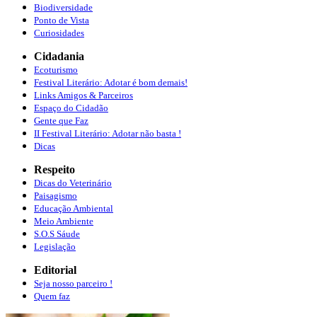
Biodiversidade
Ponto de Vista
Curiosidades
Cidadania
Ecoturismo
Festival Literário: Adotar é bom demais!
Links Amigos & Parceiros
Espaço do Cidadão
Gente que Faz
II Festival Literário: Adotar não basta !
Dicas
Respeito
Dicas do Veterinário
Paisagismo
Educação Ambiental
Meio Ambiente
S.O.S Sáude
Legislação
Editorial
Seja nosso parceiro !
Quem faz