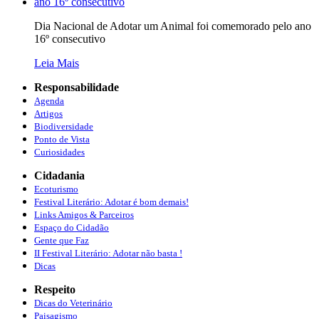
Dia Nacional de Adotar um Animal foi comemorado pelo ano
16º consecutivo
Leia Mais
Responsabilidade
Agenda
Artigos
Biodiversidade
Ponto de Vista
Curiosidades
Cidadania
Ecoturismo
Festival Literário: Adotar é bom demais!
Links Amigos & Parceiros
Espaço do Cidadão
Gente que Faz
II Festival Literário: Adotar não basta !
Dicas
Respeito
Dicas do Veterinário
Paisagismo