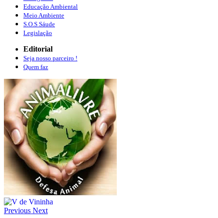
Educação Ambiental
Meio Ambiente
S.O.S Sáude
Legislação
Editorial
Seja nosso parceiro !
Quem faz
Previous
Next