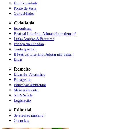
Biodiversidade
Ponto de Vista
Curiosidades
Cidadania
Ecoturismo
Festival Literário: Adotar é bom demais!
Links Amigos & Parceiros
Espaço do Cidadão
Gente que Faz
II Festival Literário: Adotar não basta !
Dicas
Respeito
Dicas do Veterinário
Paisagismo
Educação Ambiental
Meio Ambiente
S.O.S Sáude
Legislação
Editorial
Seja nosso parceiro !
Quem faz